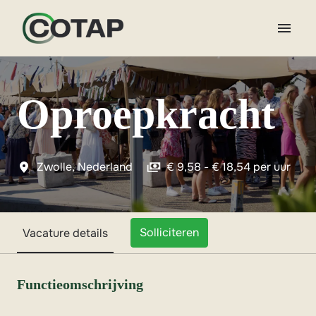
Overslaan
naar
content
Homepagina
Oproepkracht
Zwolle
,
Nederland
€ 9,58 - € 18,54 per uur
Solliciteren
Vacature details
Functieomschrijving