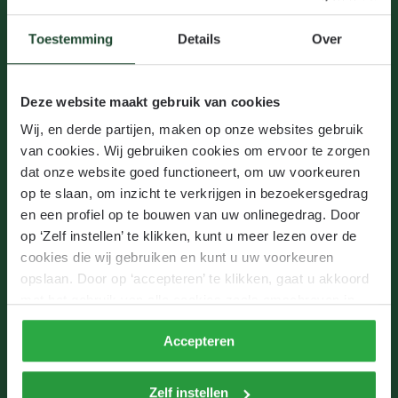
Toestemming
Details
Over
Telefonisch interview
Wij bekijken je sollicitatie en bij een mogelijke match 
bellen we je om een kennismaking te plannen. 
Deze website maakt gebruik van cookies
Wij, en derde partijen, maken op onze websites gebruik
van cookies. Wij gebruiken cookies om ervoor te zorgen
dat onze website goed functioneert, om uw voorkeuren
op te slaan, om inzicht te verkrijgen in bezoekersgedrag
Kennismaking
en een profiel op te bouwen van uw onlinegedrag. Door
Bij wederzijdse interesse nodigen we je uit voor een 
op ‘Zelf instellen’ te klikken, kunt u meer lezen over de
kennismaking op één van onze

cookies die wij gebruiken en kunt u uw voorkeuren
locaties bij Cotap. 
opslaan. Door op ‘accepteren’ te klikken, gaat u akkoord
met het gebruik van alle cookies zoals omschreven in
onze
privacyverklaring
.
Accepteren
Tweede gesprek
Zelf instellen