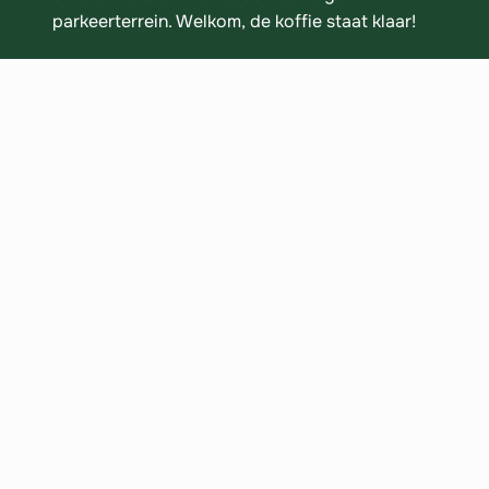
parkeerterrein. Welkom, de koffie staat klaar!

📍 Hoofdkantoor
:
Steinfurtstraat 8, 8028 PP Zwolle

📍
Warehouse en transport:
Mindenstraat 3, 8028 PK Zwolle

Steinfurtstraat 8, 8028 PP Zwolle

Oosterbrugstraat 27, 8281 BT Genemuiden

+
−