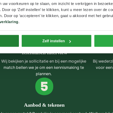
m uw voorkeuren op te slaan, om inzicht te verkrijgen in bezoeke
oor op ‘Zelf instellen’ te klikken, kunt u meer lezen over de co
citatieproces doorloop je een aantal stappen zodat jij en wij zek
. Door op ‘accepteren’ te klikken, gaat u akkoord met het gebrui
jezelf hier kunt ontwikkelen en dat de functie bij jou past.
verklaring
.
Zelf instellen
Telefonisch interview
Wij bekijken je sollicitatie en bij een mogelijke 
Bij wederzi
match bellen we je om een kennismaking te 
voor een
plannen. 
Aanbod & tekenen