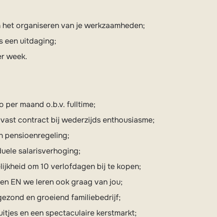
n het organiseren van je werkzaamheden;
s een uitdaging;
er week.
o per maand o.b.v. fulltime;
vast contract bij wederzijds enthousiasme;
 pensioenregeling;
iduele salarisverhoging;
lijkheid om 10 verlofdagen bij te kopen;
elen EN we leren ook graag van jou;
gezond en groeiend familiebedrijf;
itjes en een spectaculaire kerstmarkt;