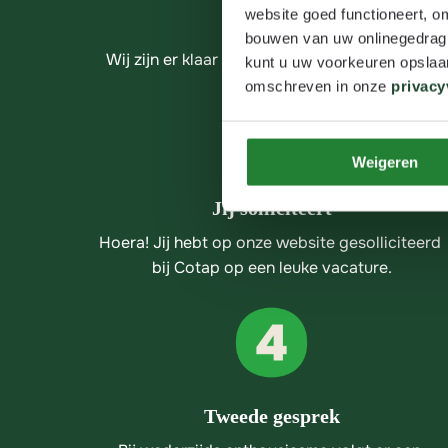
website goed functioneert, o
bouwen van uw onlinegedrag. D
Wij zijn er klaar voor, en jij? Tijdens het solli
kunt u uw voorkeuren opslaan
omschreven in onze
privacy
Weigeren
Jij solliciteert
Hoera! Jij hebt op onze website gesolliciteerd 
bij Cotap op een leuke vacature.
Tweede gesprek