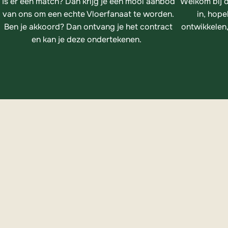
Is er een match? Dan krijg je een mooi aanbod 
Welkom bij d
van ons om een echte Vloerfanaat te worden. 
in, hopel
Ben je akkoord? Dan ontvang je het contract 
ontwikkelen,
en kan je deze ondertekenen.   