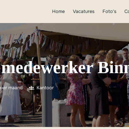
Home
Vacatures
Foto's
C
 medewerker Binn
 per maand
Kantoor