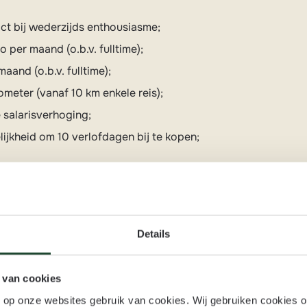
ct bij wederzijds enthousiasme;
 per maand (o.b.v. fulltime);
and (o.b.v. fulltime);
meter (vanaf 10 km enkele reis);
le salarisverhoging;
lijkheid om 10 verlofdagen bij te kopen;
itjes en een spectaculaire kerstmarkt;
, verjaardag en die van je partner niet;
Details
an zorgen wij voor een interessante korting;
 groeiend familiebedrijf waarbij de focus ligt op
 van cookies
nsten.
n op onze websites gebruik van cookies. Wij gebruiken cookies 