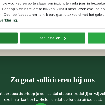
m uw voorkeuren op te slaan, om inzicht te verkrijgen in bezoeke
oor op ‘Zelf instellen’ te klikken, kunt u meer lezen over de co
. Door op ‘accepteren’ te klikken, gaat u akkoord met het gebrui
ia onderstaand formulier. Voor inhoudelijke vragen
verklaring
.
Arjan Veldhuis, Coördinator Transport via tel: 06
Zelf instellen
Zo gaat solliciteren bij ons
citatieproces doorloop je een aantal stappen zodat jij en wij zek
jezelf hier kunt ontwikkelen en dat de functie bij jou past.