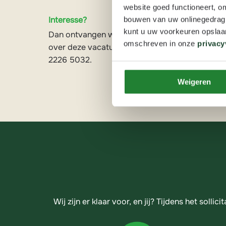
website goed functioneert, o
Interesse?
bouwen van uw onlinegedrag. D
kunt u uw voorkeuren opslaan
Dan ontvangen we graag jouw motivatie en cv v
omschreven in onze
privacy
over deze vacature kan je contact opnemen met 
2226 5032.
Weigeren
Wij zijn er klaar voor, en jij? Tijdens het solli