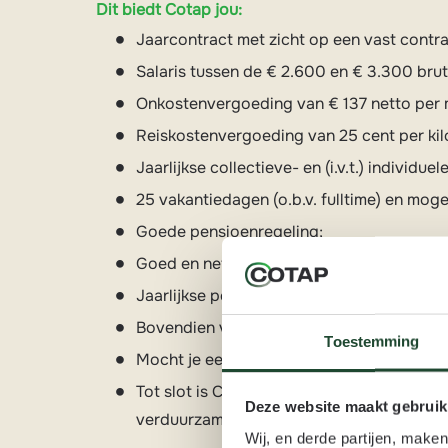
Dit biedt Cotap jou:
Jaarcontract met zicht op een vast contra
Salaris tussen de € 2.600 en € 3.300 bruto
Onkostenvergoeding van € 137 netto per ma
Reiskostenvergoeding van 25 cent per kilo
Jaarlijkse collectieve- en (i.v.t.) individue
25 vakantiedagen (o.b.v. fulltime) en moge
Goede pensioenregeling;
Goed en net materiaal;
Jaarlijkse personeelsbijeenkomsten, teamu
Bovendien vergeten we jouw (werk)jubileum
Toestemming
Mocht je een nieuwe vloer nodig hebben, d
Tot slot is Cotap een financieel gezond en
Deze website maakt gebruik
verduurzaming van onze producten en die
Wij, en derde partijen, make