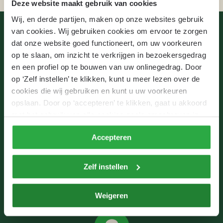
Deze website maakt gebruik van cookies
Wij, en derde partijen, maken op onze websites gebruik
van cookies. Wij gebruiken cookies om ervoor te zorgen
Zo gaat solliciteren bij ons
dat onze website goed functioneert, om uw voorkeuren
op te slaan, om inzicht te verkrijgen in bezoekersgedrag
Wij zijn er klaar voor, en jij? Tijdens het 
en een profiel op te bouwen van uw onlinegedrag. Door
sollicitatieproces doorloop je een aantal stappen 
op ‘Zelf instellen’ te klikken, kunt u meer lezen over de
zodat jij en wij zeker weten dat er een cultuurfit is met 
cookies die wij gebruiken en kunt u uw voorkeuren
opslaan. Door op ‘accepteren’ te klikken, gaat u akkoord
Cotap, jij jezelf hier kunt ontwikkelen en dat de 
met het gebruik van alle cookies zoals omschreven in
functie bij jou past.
onze
privacyverklaring
.
Accepteren
Zelf instellen
Jij solliciteert
Hoera! Jij hebt op onze website gesolliciteerd bij 
Weigeren
Cotap op een leuke vacature.